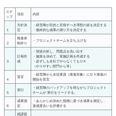
ステ
項目
内容
ップ
方針決
・経営陣が目的と目指すべき理想の姿を決定する
１
定
・最終的な成果の測り方を決定する
推進体
・プロジェクトチームを立ち上げる
２
制作り
・現状分析し、問題点を洗い出す
計画作
・施策を決めて、実施計画を作成する
３
成
・必ずしも全社でやらなくてもＯＫ
（やりやすい部門から等）
・経営陣から全従業員（推進対象）にＤＸ推進の
宣言
４
開始を宣言
・経営陣のバックアップを得ながらプロジェクト
実行
５
チームが 実行をリードする。
成果測
・あらかじめ決めた指標に基づき成果を測定し、
６
定
達成度合いを評価する
残課題