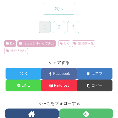
次へ
1
2
3
DX
ちょっとITやってみた
DX
業務効率化
社会人勉強
シェアする
X
Facebook
はてブ
LINE
Pinterest
コピー
り〜こをフォローする