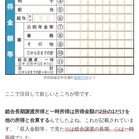
所得税確定申告書B
国税庁HP
より
ここで注目して欲しいところが⑪です。
総合長期譲渡所得と一時所得は所得金額の
2分の1
だけを
他の所得と合算する
んでしたよね。これが記載されていま
す。「収入金額等」で見た
㋚は総合譲渡の長期、㋛は一時
所得
でした。