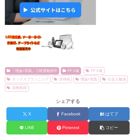
「理論×実践」で絶賛勉強中
FP３級
FP３級
タックスプランニング
所得税
理論×実践
社会人勉強
資格取得
シェアする
X
Facebook
はてブ
LINE
Pinterest
コピー