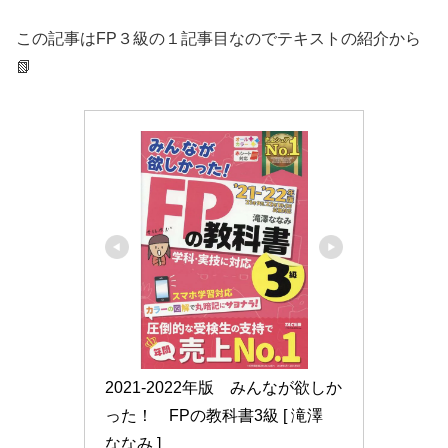
この記事はFP３級の１記事目なのでテキストの紹介から
📗
2021-2022年版　みんなが欲しか
った！　FPの教科書3級 [ 滝澤　
ななみ ]