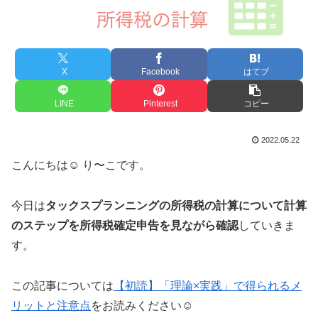
X
Facebook
はてブ
LINE
Pinterest
コピー
2022.05.22
こんにちは☺︎ り〜こです。
今日は
タックスプランニングの所得税の計算について計算
のステップを所得税確定申告を見ながら確認
していきま
す。
この記事については
【初読】「理論×実践」で得られるメ
リットと注意点
をお読みください☺︎