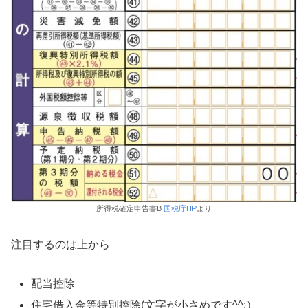
所得税確定申告書B
国税庁HP
より
注目するのは上から
配当控除
住宅借入金等特別控除(文字が小さめです^^;）