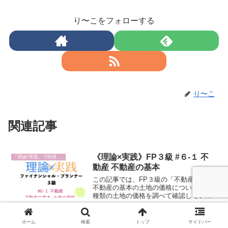
り〜こをフォローする
り〜こ
関連記事
《理論×実践》FP３級 #６-１ 不
「理論×実践」で絶賛勉強中
動産 不動産の基本
この記事では、FP３級の「不動産」から
不動産の基本の土地の価格について、４
種類の土地の価格を調べて確認していき
ます。実際の価格も見ていきますので、
あなたも同じように、気になる場所の価
格を勉強の合間に検索してみてくださ
《理論×実践》FP3級 #3-３ ライ
ホーム
検索
トップ
サイドバー
「理論×実践」で絶賛勉強中