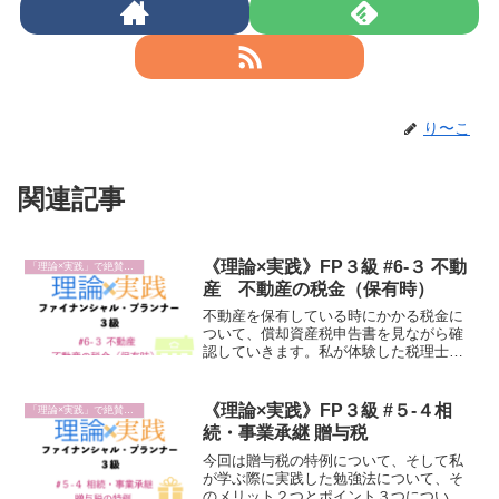
り〜こ
関連記事
《理論×実践》FP３級 #6-３ 不動
「理論×実践」で絶賛勉強中
産 不動産の税金（保有時）
不動産を保有している時にかかる税金に
ついて、償却資産税申告書を見ながら確
認していきます。私が体験した税理士事
務所での固定資産税にまつわるお話もし
ます。償却資産申告書の書き方ステップ
もお話しするのでぜひ最後まで読んでみ
《理論×実践》FP３級 #５-４相
「理論×実践」で絶賛勉強中
てください。
続・事業承継 贈与税
今回は贈与税の特例について、そして私
が学ぶ際に実践した勉強法について、そ
のメリット２つとポイント３つについて