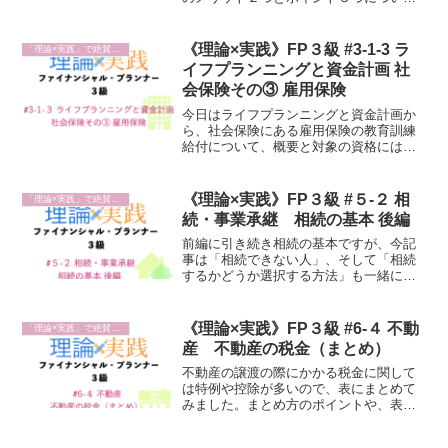
お話しします！最後には実際に私が作っ
たものを紹介しますし、他の科目などで
も応用できると思うのでぜひ最後まで読
《理論×実践》FP３級 #3-1-3 ラ
「理論×実践」で絶賛勉強中
んで、実践してみてください！
イフプランニングと資金計画 社
会保険その③ 雇用保険
今日はライフプランニングと資金計画か
ら、社会保険にある雇用保険の教育訓練
給付について、概要と対象の資格にはど
んなものがあるのか、自分は給付を受け
られる可能性はあるのかを考えながら確
認していきます。
《理論×実践》FP３級 #５-２ 相
「理論×実践」で絶賛勉強中
続・事業承継 相続の基本 後編
前編に引き続き相続の基本ですが、今記
事は「相続できない人」、そして「相続
するかどうか選択する方法」も一緒に見
ていきます。相続の基本はこれでバッチ
リ！
《理論×実践》FP３級 #6-４ 不動
「理論×実践」で絶賛勉強中
産 不動産の税金（まとめ）
不動産の譲渡の際にかかる税金に関して
は特例や控除が多いので、表にまとめて
みました。まとめ方のポイントや、表か
ら見えてくることもあるので勉強の復習
でも使えます。ぜひ読んで確認してみて