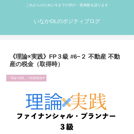
これからのために今までの学び・実体験を語ります
いなかOLのポジティブログ
《理論×実践》FP３級 #6−２ 不動産 不動
産の税金（取得時）
「理論×実践」で絶賛勉強中