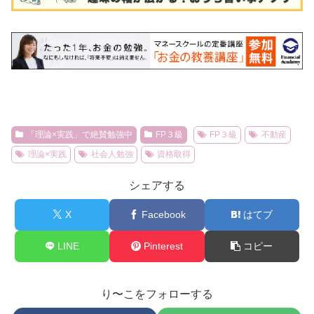
「理論×実践」で絶賛勉強中
FP３級
FP３級
不動産
理論×実践
社会人勉強
資格取得
シェアする
X
Facebook
はてブ
LINE
Pinterest
コピー
り〜こをフォローする