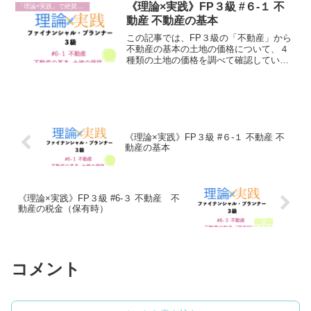
ください。
《理論×実践》FP３級 #６-１ 不
「理論×実践」で絶賛勉強中
動産 不動産の基本
この記事では、FP３級の「不動産」から
不動産の基本の土地の価格について、４
種類の土地の価格を調べて確認していき
ます。実際の価格も見ていきますので、
あなたも同じように、気になる場所の価
格を勉強の合間に検索してみてくださ
い。
《理論×実践》FP３級 #６-１ 不動産 不
動産の基本
《理論×実践》FP３級 #6-３ 不動産 不
動産の税金（保有時）
コメント