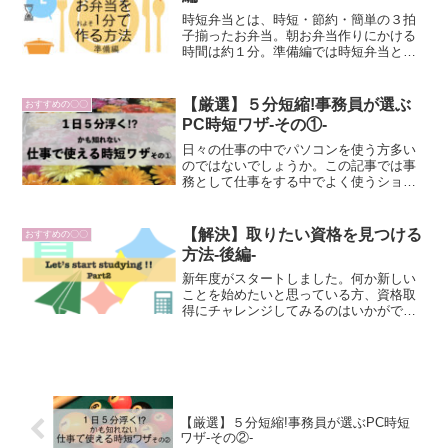
時短弁当とは、時短・節約・簡単の３拍
子揃ったお弁当。朝お弁当作りにかける
時間は約１分。準備編では時短弁当とは
何か、どうやって出来たのか、作り方の
ステップのチラ見せなど、実践編の前に
知って欲しいことをまとめました。実践
【厳選】５分短縮!事務員が選ぶ
おすすめの〇〇
編の前にお読み下さいね。
PC時短ワザ-その①-
日々の仕事の中でパソコンを使う方多い
のではないでしょうか。この記事では事
務として仕事をする中でよく使うショー
トカットキーを６つ紹介します。全て左
手だけで押せる組み合わせのショートカ
ットキーです。ぜひあなたの仕事時間に
【解決】取りたい資格を見つける
おすすめの〇〇
取り入れてみてください。
方法-後編-
新年度がスタートしました。何か新しい
ことを始めたいと思っている方、資格取
得にチャレンジしてみるのはいかがでし
ょうか。本記事ではとりたい資格を選ぶ
５つのステップのうち後編ということで
前編でお伝えした２ステップにつづく後
半の３〜５のステップを紹介しました。
【厳選】５分短縮!事務員が選ぶPC時短
ワザ-その②-