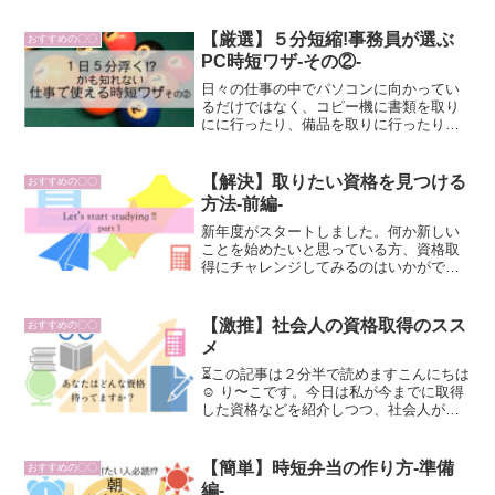
【厳選】５分短縮!事務員が選ぶ
おすすめの〇〇
PC時短ワザ-その②-
日々の仕事の中でパソコンに向かってい
るだけではなく、コピー機に書類を取り
にに行ったり、備品を取りに行ったりと
移動が多くないでしょうか。この記事で
はそんな移動にかかる時間を短縮する方
法を紹介します。ぜひあなたの仕事時間
【解決】取りたい資格を見つける
おすすめの〇〇
に取り入れてみてください。
方法-前編-
新年度がスタートしました。何か新しい
ことを始めたいと思っている方、資格取
得にチャレンジしてみるのはいかがでし
ょうか。本記事ではとりたい資格を選ぶ
５つのステップのうち前編ということで
最初の２ステップを紹介しました。
【激推】社会人の資格取得のスス
おすすめの〇〇
メ
⏳この記事は２分半で読めますこんにちは
☺︎ り〜こです。今日は私が今までに取得
した資格などを紹介しつつ、社会人が資
格取得することのメリットをお話しした
いと思います。おうち時間が多いから何
かにチャレンジしたい自由な時間がある
【簡単】時短弁当の作り方-準備
おすすめの〇〇
うちに将来役に立ち...
編-