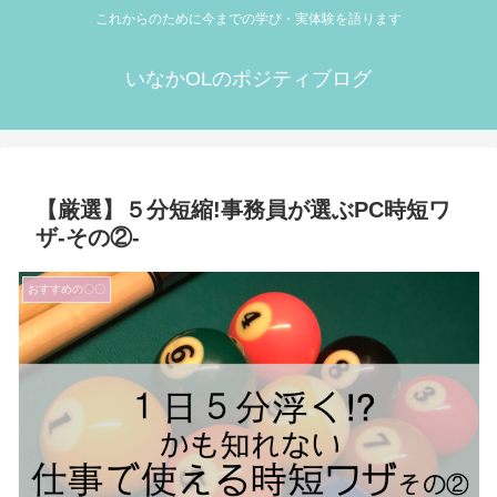
これからのために今までの学び・実体験を語ります
いなかOLのポジティブログ
【厳選】５分短縮!事務員が選ぶPC時短ワ
ザ-その②-
おすすめの〇〇