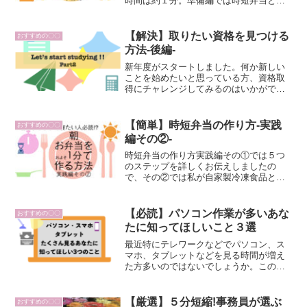
時間は約１分。準備編では時短弁当とは
何か、どうやって出来たのか、作り方の
ステップのチラ見せなど、実践編の前に
知って欲しいことをまとめました。実践
【解決】取りたい資格を見つける
おすすめの〇〇
編の前にお読み下さいね。
方法-後編-
新年度がスタートしました。何か新しい
ことを始めたいと思っている方、資格取
得にチャレンジしてみるのはいかがでし
ょうか。本記事ではとりたい資格を選ぶ
５つのステップのうち後編ということで
前編でお伝えした２ステップにつづく後
【簡単】時短弁当の作り方-実践
おすすめの〇〇
半の３〜５のステップを紹介しました。
編その②-
時短弁当の作り方実践編その①では５つ
のステップを詳しくお伝えしましたの
で、その②では私が自家製冷凍食品とし
てよく作るレシピを３つ紹介していま
す。最後にはおかず作りに困った時にと
る行動も紹介しますのでお楽しみに。
【必読】パソコン作業が多いあな
おすすめの〇〇
たに知ってほしいこと３選
最近特にテレワークなどでパソコン、ス
マホ、タブレットなどを見る時間が増え
た方多いのではないでしょうか。この記
事では、衛生管理者の資格を持つ私が厚
生労働省が策定した情報機器作業におけ
る労働衛生管理のためのガイドラインに
【厳選】５分短縮!事務員が選ぶ
おすすめの〇〇