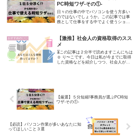
ついてポイントを絞ってお伝えします。
PC時短ワザ-その①-
日々の仕事の中でパソコンを使う方多い
のではないでしょうか。この記事では事
務として仕事をする中でよく使うショー
トカットキーを６つ紹介します。全て左
手だけで押せる組み合わせのショートカ
ットキーです。ぜひあなたの仕事時間に
【激推】社会人の資格取得のスス
おすすめの〇〇
取り入れてみてください。
メ
⏳この記事は２分半で読めますこんにちは
☺︎ り〜こです。今日は私が今までに取得
した資格などを紹介しつつ、社会人が資
格取得することのメリットをお話しした
いと思います。おうち時間が多いから何
かにチャレンジしたい自由な時間がある
うちに将来役に立ち...
【厳選】５分短縮!事務員が選ぶPC時短
ワザ-その①-
【必読】パソコン作業が多いあなたに知
ってほしいこと３選