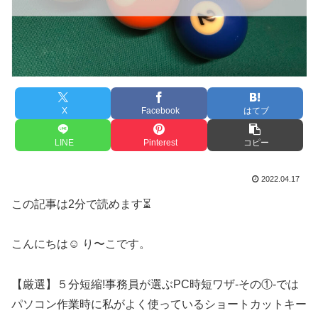
X
Facebook
はてブ
LINE
Pinterest
コピー
2022.04.17
この記事は2分で読めます⏳
こんにちは☺︎ り〜こです。
【厳選】５分短縮!事務員が選ぶPC時短ワザ-その①-では
パソコン作業時に私がよく使っているショートカットキー